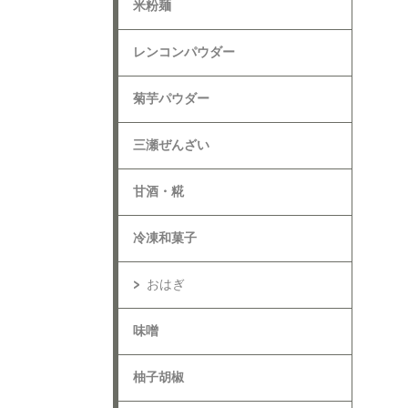
米粉麺
レンコンパウダー
菊芋パウダー
三瀬ぜんざい
甘酒・糀
冷凍和菓子
おはぎ
味噌
柚子胡椒